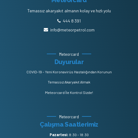
Meteorcard
Temassız akaryakıt almanın kolay ve hızlı yolu
444 8 391
info@meteorpetrol.com
Meteorcard
Duyurular
COVID-19 – Yeni Koronavirüs Hastalığından Korunun
Temassız Akaryakıt Almak
Meteorcard İle Kontrol Sizde!
Meteorcard
Çalışma Saatlerimiz
Pazartesi:
8:30 – 18:30