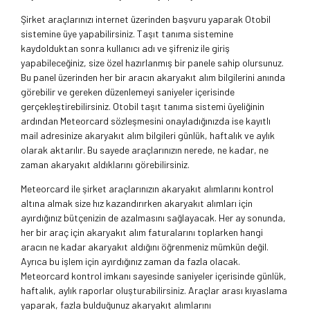
Şirket araçlarınızı internet üzerinden başvuru yaparak Otobil
sistemine üye yapabilirsiniz. Taşıt tanıma sistemine
kaydolduktan sonra kullanıcı adı ve şifreniz ile giriş
yapabileceğiniz, size özel hazırlanmış bir panele sahip olursunuz.
Bu panel üzerinden her bir aracın akaryakıt alım bilgilerini anında
görebilir ve gereken düzenlemeyi saniyeler içerisinde
gerçekleştirebilirsiniz. Otobil taşıt tanıma sistemi üyeliğinin
ardından Meteorcard sözleşmesini onayladığınızda ise kayıtlı
mail adresinize akaryakıt alım bilgileri günlük, haftalık ve aylık
olarak aktarılır. Bu sayede araçlarınızın nerede, ne kadar, ne
zaman akaryakıt aldıklarını görebilirsiniz.
Meteorcard ile şirket araçlarınızın akaryakıt alımlarını kontrol
altına almak size hız kazandırırken akaryakıt alımları için
ayırdığınız bütçenizin de azalmasını sağlayacak. Her ay sonunda,
her bir araç için akaryakıt alım faturalarını toplarken hangi
aracın ne kadar akaryakıt aldığını öğrenmeniz mümkün değil.
Ayrıca bu işlem için ayırdığınız zaman da fazla olacak.
Meteorcard kontrol imkanı sayesinde saniyeler içerisinde günlük,
haftalık, aylık raporlar oluşturabilirsiniz. Araçlar arası kıyaslama
yaparak, fazla bulduğunuz akaryakıt alımlarını