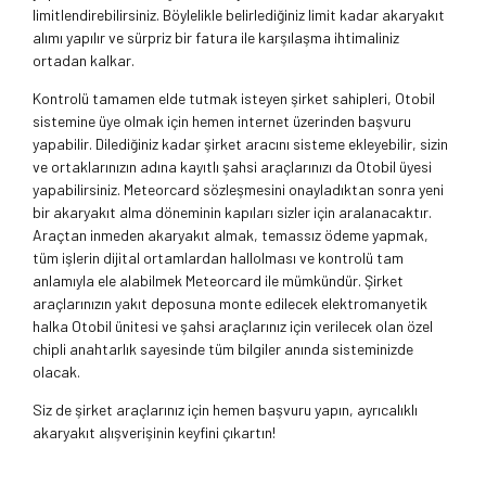
limitlendirebilirsiniz. Böylelikle belirlediğiniz limit kadar akaryakıt
alımı yapılır ve sürpriz bir fatura ile karşılaşma ihtimaliniz
ortadan kalkar.
Kontrolü tamamen elde tutmak isteyen şirket sahipleri, Otobil
sistemine üye olmak için hemen internet üzerinden başvuru
yapabilir. Dilediğiniz kadar şirket aracını sisteme ekleyebilir, sizin
ve ortaklarınızın adına kayıtlı şahsi araçlarınızı da Otobil üyesi
yapabilirsiniz. Meteorcard sözleşmesini onayladıktan sonra yeni
bir akaryakıt alma döneminin kapıları sizler için aralanacaktır.
Araçtan inmeden akaryakıt almak, temassız ödeme yapmak,
tüm işlerin dijital ortamlardan hallolması ve kontrolü tam
anlamıyla ele alabilmek Meteorcard ile mümkündür. Şirket
araçlarınızın yakıt deposuna monte edilecek elektromanyetik
halka Otobil ünitesi ve şahsi araçlarınız için verilecek olan özel
chipli anahtarlık sayesinde tüm bilgiler anında sisteminizde
olacak.
Siz de şirket araçlarınız için hemen başvuru yapın, ayrıcalıklı
akaryakıt alışverişinin keyfini çıkartın!